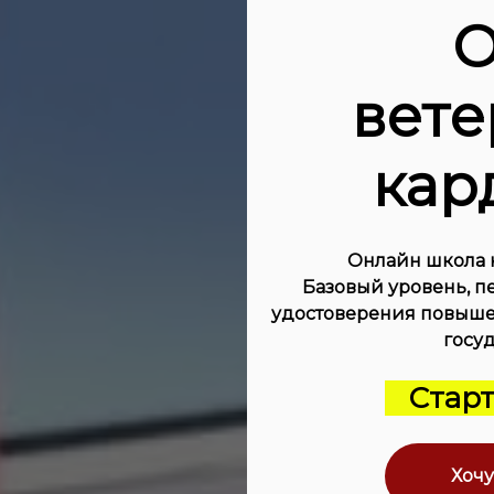
О
вет
кар
Онлайн школа к
Базовый уровень, пе
удостоверения повыш
госуд
Старт 
Хочу