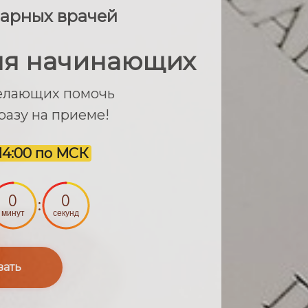
нарных врачей
ля начинающих
желающих помочь
разу на приеме!
 14:00 по МСК
0
0
:
минут
секунд
вать