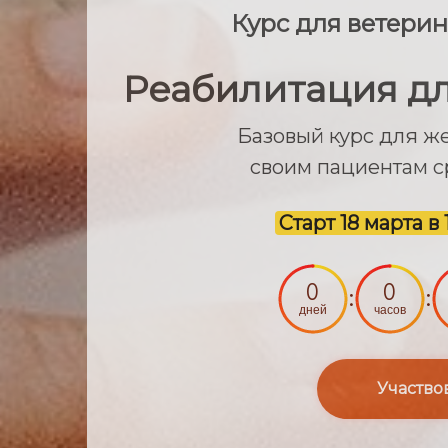
Курс для ветери
Реабилитация д
Базовый курс для 
своим пациентам с
Старт 18 марта в
0
0
:
:
дней
часов
Участво