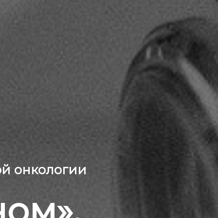
ой онкологии
ном».