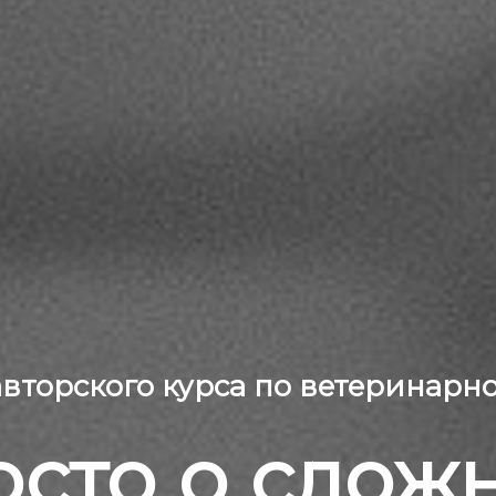
вторского курса по ветеринарн
сто о слож