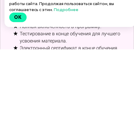
работы сайта. Продолжая пользоваться сайтом, вы
Доступ к записи вебинара на платформе
6
0
соглашаетесь с этим.
Подробнее
дней.
OK
Чат для поддержки друг друга на
6
0 дней.
Полная включённость в программу.
Тестирование в конце обучения для лучшего
усвоения материала.
Электронный сертификат в конце обучения.