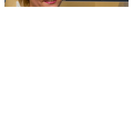
Почему стоит учиться именно
у нас?
Авторы лекций — практикующие
ветеринарные врачи, эксперты УЗД.
Самый удобный способ обучения - ОНЛАЙН.
Полная включённость в программу.
Все материалы в pdf формате. Всегда можно
вернуться к интересующему материалу.